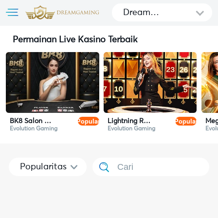
Dream
Gaming
Permainan Live Kasino Terbaik
Popular
Popular
BK8 Salon Prive Baccarat
Lightning Roulette
Meg
Evolution Gaming
Evolution Gaming
Evol
Popularitas