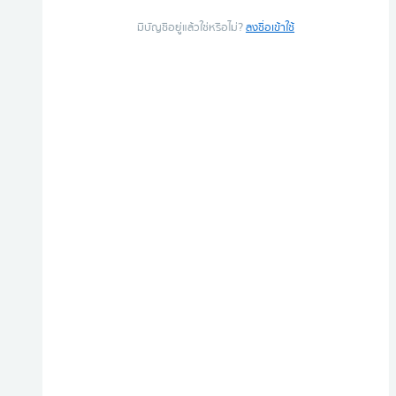
มีบัญชีอยู่แล้วใช่หรือไม่?
ลงชื่อเข้าใช้