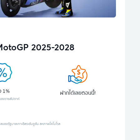
 MotoGP 2025-2028
ูง 1%
ฝากได้เลยตอนนี้!
ครองรายสัปดาห์
แลของรัฐบาลเกาะอิสระอันจูอัน สหภาพโคโมโรส