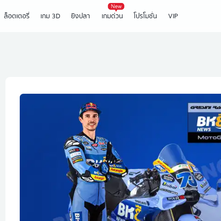
ล็อตเตอรี่
เกม 3D
ยิงปลา
เกมด่วน
โปรโมชั่น
VIP