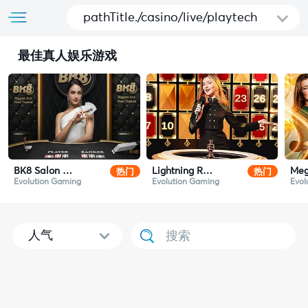
pathTitle./casino/live/playtech
最佳真人娱乐游戏
热门
热门
BK8 Salon Prive Baccarat
Lightning Roulette
Meg
Evolution Gaming
Evolution Gaming
Evol
人气