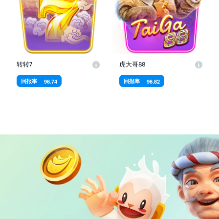
转转7
虎大哥88
回报率
回报率
96.74
96.82