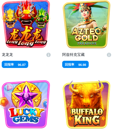
龙龙龙
阿兹特克宝藏
回报率
回报率
96.87
96.98