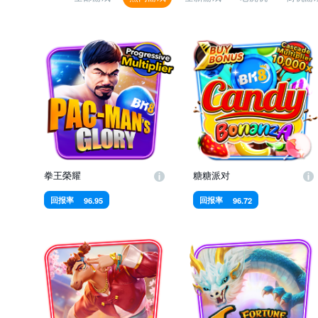
拳王榮耀
糖糖派对
回报率
回报率
96.95
96.72