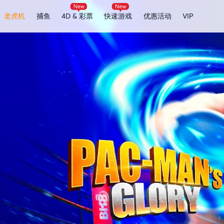
老虎机
捕鱼
4D & 彩票
快速游戏
优惠活动
VIP