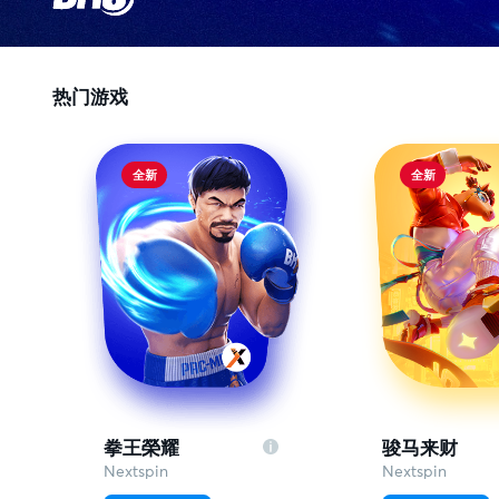
热门游戏
全新
全新
拳王榮耀
骏马来财
Nextspin
Nextspin