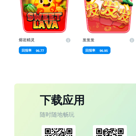
熔岩精灵
发发发
回报率
回报率
96.77
96.95
下载应用
随时随地畅玩